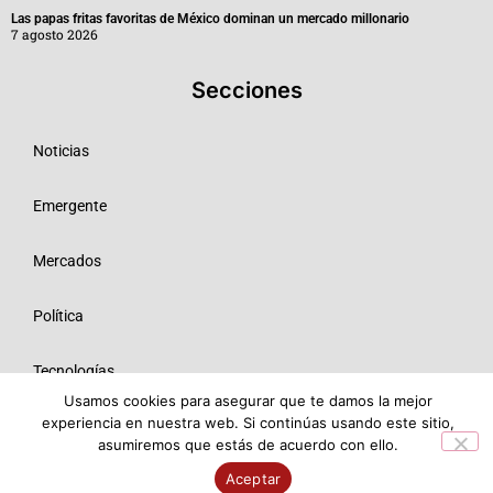
Las papas fritas favoritas de México dominan un mercado millonario
7 agosto 2026
Secciones
Noticias
Emergente
Mercados
Política
Tecnologías
Usamos cookies para asegurar que te damos la mejor
experiencia en nuestra web. Si continúas usando este sitio,
Opinión
asumiremos que estás de acuerdo con ello.
© 2026 Todos los derechos reservados ME SRL.
Aceptar