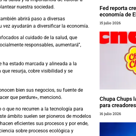
lantear nuestra sociedad.
Fed reporta cr
economía de 
también abrirá paso a diversas
15 julio 2026
 vez ayudarán a diversificar la economía.
focados al cuidado de la salud, que
ocialmente responsables, aumentará”,
re ha estado marcada y alineada a la
ue resurja, cobre visibilidad y se
onocen bien sus negocios, su fuente de
hacer que perdure», mencionó.
Chupa Chups l
para creadores
o o que no recurren a la tecnología para
16 julio 2026
este ámbito suelen ser pioneros de modelos
hacen eficientes sus procesos y por ende,
nciencia sobre procesos ecológica y