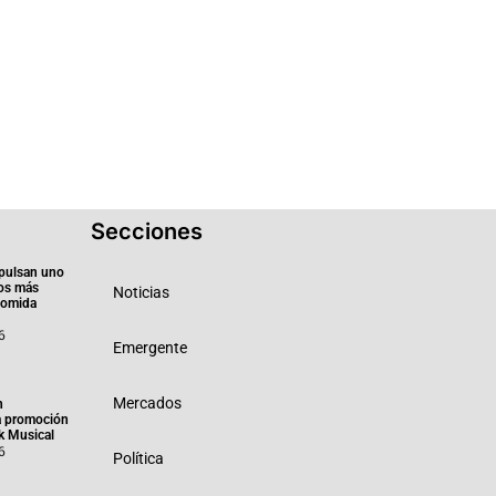
Secciones
pulsan uno
ios más
Noticias
 comida
6
Emergente
Mercados
n
a promoción
k Musical
6
Política