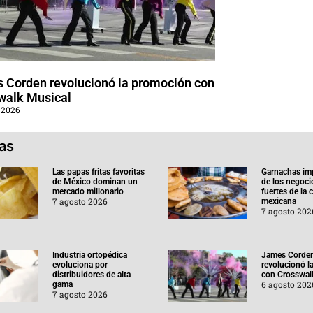
 Corden revolucionó la promoción con
walk Musical
 2026
ias
Las papas fritas favoritas
Garnachas im
de México dominan un
de los negoc
mercado millonario
fuertes de la
7 agosto 2026
mexicana
7 agosto 202
Industria ortopédica
James Corde
evoluciona por
revolucionó l
distribuidores de alta
con Crosswal
6 agosto 202
gama
7 agosto 2026