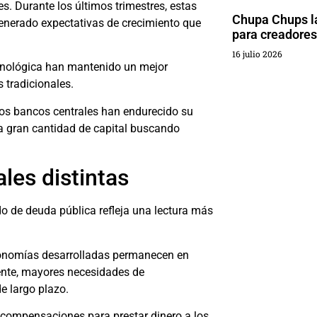
les. Durante los últimos trimestres, estas
Chupa Chups l
enerado expectativas de crecimiento que
para creadores
16 julio 2026
ecnológica han mantenido un mejor
tradicionales.
 los bancos centrales han endurecido su
na gran cantidad de capital buscando
les distintas
do de deuda pública refleja una lectura más
conomías desarrolladas permanecen en
tente, mayores necesidades de
e largo plazo.
s compensaciones para prestar dinero a los