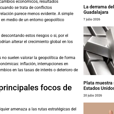
 cambios económicos, resultados
La derrama del
cuando se trata de conflictos
Guadalajara
a relación parece menos evidente. A simple
7 julio 2026
o en medio de un entorno geopolítico
 descontando estos riesgos o si, por el
ían alterar el crecimiento global en los
no suelen valorar la geopolítica de forma
nómicas: inflación, interrupciones en
bios en las tasas de interés o deterioro de
Plata muestra 
principales focos de
Estados Unido
20 julio 2026
lquier amenaza a las rutas estratégicas del