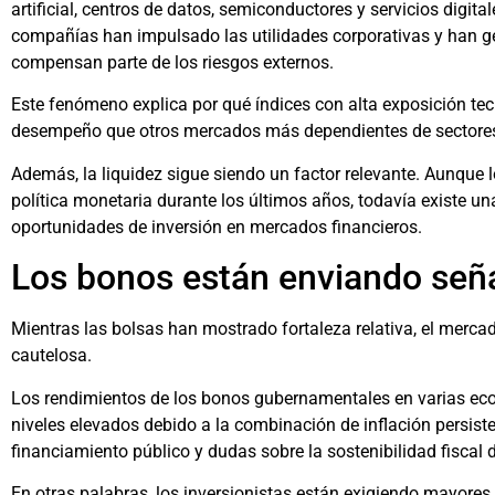
artificial, centros de datos, semiconductores y servicios digita
compañías han impulsado las utilidades corporativas y han g
compensan parte de los riesgos externos.
Este fenómeno explica por qué índices con alta exposición t
desempeño que otros mercados más dependientes de sectores 
Además, la liquidez sigue siendo un factor relevante. Aunque
política monetaria durante los últimos años, todavía existe u
oportunidades de inversión en mercados financieros.
Los bonos están enviando seña
Mientras las bolsas han mostrado fortaleza relativa, el merca
cautelosa.
Los rendimientos de los bonos gubernamentales en varias e
niveles elevados debido a la combinación de inflación persis
financiamiento público y dudas sobre la sostenibilidad fiscal d
En otras palabras, los inversionistas están exigiendo mayore