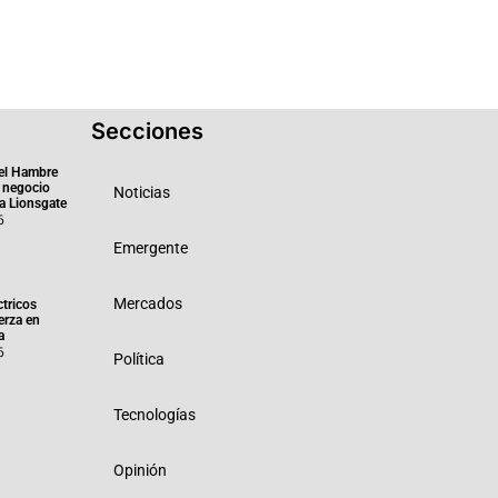
Secciones
el Hambre
 negocio
Noticias
ra Lionsgate
6
Emergente
Mercados
ctricos
erza en
a
6
Política
Tecnologías
Opinión