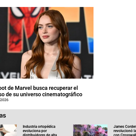
oot de Marvel busca recuperar el
so de su universo cinematográfico
 2026
ias
Industria ortopédica
James Corde
evoluciona por
revolucionó l
distribuidores de alta
con Crosswal