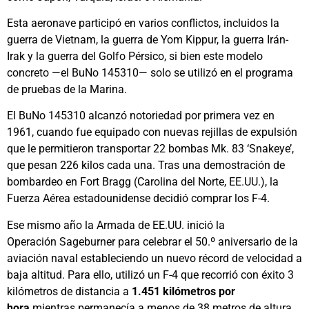
Esta aeronave participó en varios conflictos, incluidos la
guerra de Vietnam, la guerra de Yom Kippur, la guerra Irán-
Irak y la guerra del Golfo Pérsico, si bien este modelo
concreto —el BuNo 145310— solo se utilizó en el programa
de pruebas de la Marina.
El BuNo 145310 alcanzó notoriedad por primera vez en
1961, cuando fue equipado con nuevas rejillas de expulsión
que le permitieron transportar 22 bombas Mk. 83 ‘Snakeye’,
que pesan 226 kilos cada una. Tras una demostración de
bombardeo en Fort Bragg (Carolina del Norte, EE.UU.), la
Fuerza Aérea estadounidense decidió comprar los F-4.
Ese mismo año la Armada de EE.UU. inició la
Operación Sageburner para celebrar el 50.º aniversario de la
aviación naval estableciendo un nuevo récord de velocidad a
baja altitud. Para ello, utilizó un F-4 que recorrió con éxito 3
kilómetros de distancia a
1.451 kilómetros por
hora
mientras permanecía a menos de 38 metros de altura.