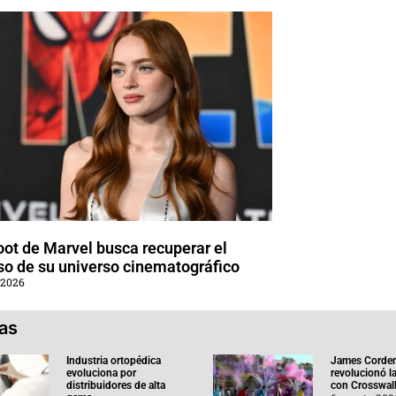
oot de Marvel busca recuperar el
so de su universo cinematográfico
 2026
ias
Industria ortopédica
James Corde
evoluciona por
revolucionó l
distribuidores de alta
con Crosswal