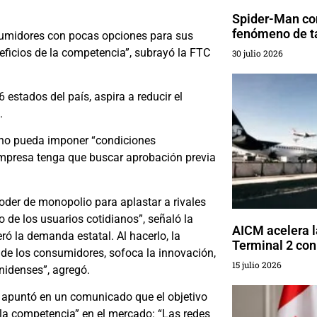
Spider-Man con
fenómeno de t
sumidores con pocas opciones para sus
neficios de la competencia”, subrayó la FTC
30 julio 2026
 estados del país, aspira a reducir el
.
no pueda imponer “condiciones
 empresa tenga que buscar aprobación previa
der de monopolio para aplastar a rivales
 de los usuarios cotidianos”, señaló la
AICM acelera l
eró la demanda estatal. Al hacerlo, la
Terminal 2 con
de los consumidores, sofoca la innovación,
15 julio 2026
nidenses”, agregó.
r, apuntó en un comunicado que el objetivo
 la competencia” en el mercado: “Las redes