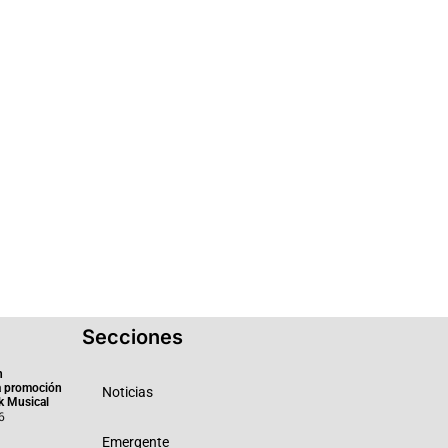
Secciones
n
a promoción
Noticias
k Musical
6
Emergente