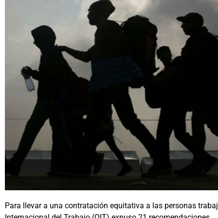
Para llevar a una contratación equitativa a las personas trab
Internacional del Trabajo (OIT) expuso 21 recomendaciones.