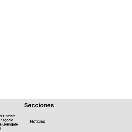
Secciones
el Hambre
 negocio
Noticias
ra Lionsgate
6