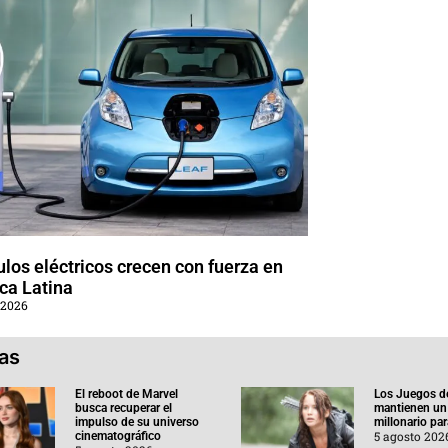
los eléctricos crecen con fuerza en
ca Latina
 2026
ias
El reboot de Marvel
Los Juegos d
busca recuperar el
mantienen un
impulso de su universo
millonario pa
5 agosto 202
cinematográfico