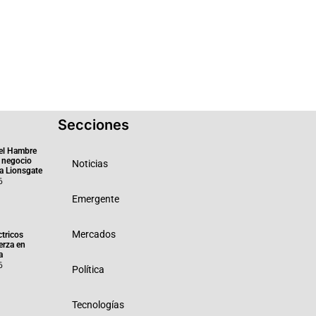
Secciones
el Hambre
 negocio
Noticias
ra Lionsgate
6
Emergente
Mercados
ctricos
erza en
a
6
Política
Tecnologías