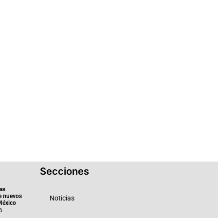
Secciones
as
e nuevos
Noticias
México
6