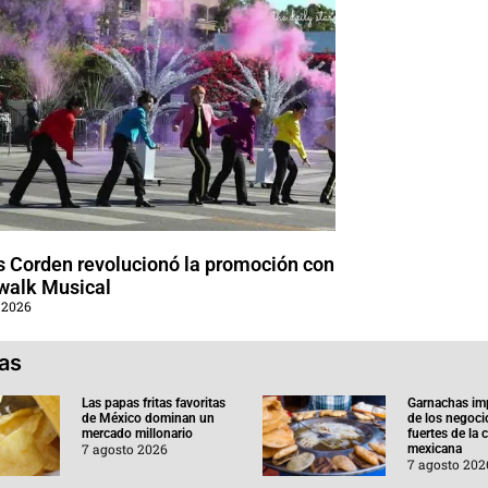
 Corden revolucionó la promoción con
walk Musical
 2026
ias
Las papas fritas favoritas
Garnachas im
de México dominan un
de los negoc
mercado millonario
fuertes de la
7 agosto 2026
mexicana
7 agosto 202