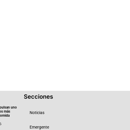
Secciones
pulsan uno
ios más
Noticias
 comida
6
Emergente