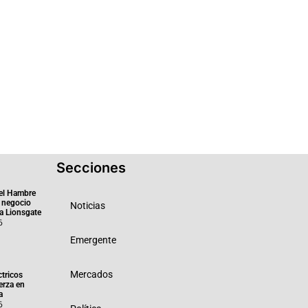
Secciones
el Hambre
 negocio
Noticias
ra Lionsgate
6
Emergente
Mercados
ctricos
erza en
a
6