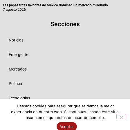
Las papas fritas favoritas de México dominan un mercado millonario
7 agosto 2026
Secciones
Noticias
Emergente
Mercados
Política
Tecnologías
Usamos cookies para asegurar que te damos la mejor
experiencia en nuestra web. Si continúas usando este sitio,
Opinión
asumiremos que estás de acuerdo con ello.
© 2026 Todos los derechos reservados ME SRL.
Aceptar