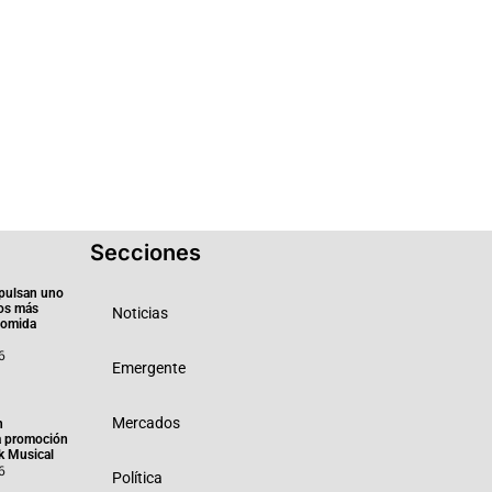
Secciones
pulsan uno
ios más
Noticias
 comida
6
Emergente
Mercados
n
a promoción
k Musical
6
Política