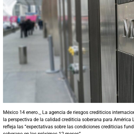
México 14 enero._ La agencia de riesgos crediticios internaci
la perspectiva de la calidad crediticia soberana para América 
refleja las “expectativas sobre las condiciones crediticias fu
soberano en los próximos 12 meses”.