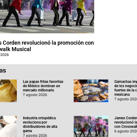
 Corden revolucionó la promoción con
walk Musical
 2026
ias
Las papas fritas favoritas
Garnachas im
de México dominan un
de los negoc
mercado millonario
fuertes de la
7 agosto 2026
mexicana
7 agosto 202
Industria ortopédica
James Corde
evoluciona por
revolucionó l
distribuidores de alta
con Crosswal
6 agosto 202
gama
7 agosto 2026