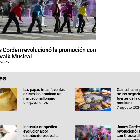
 Corden revolucionó la promoción con
walk Musical
 2026
ias
Las papas fritas favoritas
Garnachas im
de México dominan un
de los negoc
mercado millonario
fuertes de la
7 agosto 2026
mexicana
7 agosto 202
Industria ortopédica
James Corde
evoluciona por
revolucionó l
distribuidores de alta
con Crosswal
6 agosto 202
gama