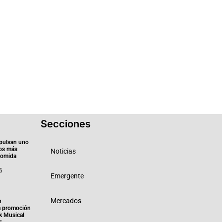
Secciones
pulsan uno
ios más
Noticias
 comida
6
Emergente
Mercados
n
a promoción
k Musical
6