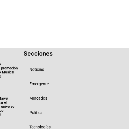
Secciones
n
a promoción
Noticias
k Musical
6
Emergente
Mercados
Marvel
ar el
 universo
ico
Política
6
Tecnologías