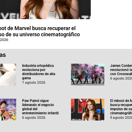
oot de Marvel busca recuperar el
so de su universo cinematográfico
 2026
ias
Industria ortopédica
James Corde
evoluciona por
revolucionó l
distribuidores de alta
con Crosswal
6 agosto 202
gama
7 agosto 2026
Paw Patrol sigue
El reboot de 
liderando el negocio
busca recuper
global del
impulso de su
entretenimiento infantil
cinematográf
6 agosto 2026
5 agosto 202