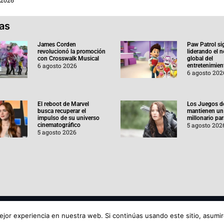
ias
James Corden
Paw Patrol si
revolucionó la promoción
liderando el 
con Crosswalk Musical
global del
6 agosto 2026
entretenimient
6 agosto 202
El reboot de Marvel
Los Juegos d
busca recuperar el
mantienen un
impulso de su universo
millonario pa
5 agosto 202
cinematográfico
5 agosto 2026
Aviso de
jor experiencia en nuestra web. Si continúas usando este sitio, asumi