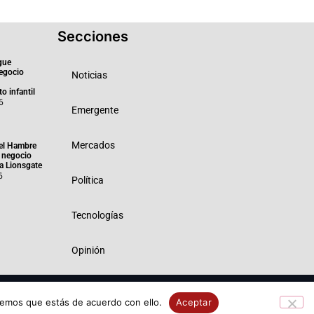
Secciones
gue
negocio
Noticias
o infantil
6
Emergente
Mercados
el Hambre
 negocio
ra Lionsgate
6
Política
Tecnologías
Opinión
 Privacidad
Política de Cookies
remos que estás de acuerdo con ello.
Aceptar