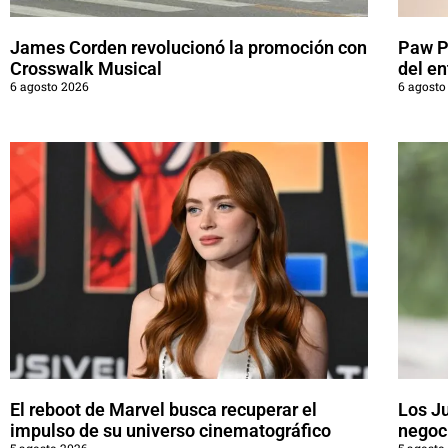
James Corden revolucionó la promoción con
Paw Pa
Crosswalk Musical
del en
6 agosto 2026
6 agosto
El reboot de Marvel busca recuperar el
Los J
impulso de su universo cinematográfico
negoci
5 agosto 2026
5 agosto