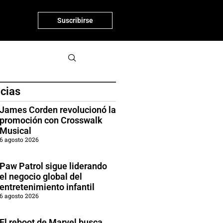
Suscribirse
icias
James Corden revolucionó la
promoción con Crosswalk
Musical
6 agosto 2026
Paw Patrol sigue liderando
el negocio global del
entretenimiento infantil
6 agosto 2026
El reboot de Marvel busca