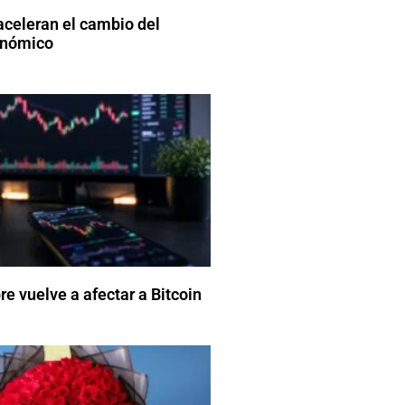
aceleran el cambio del
onómico
e vuelve a afectar a Bitcoin