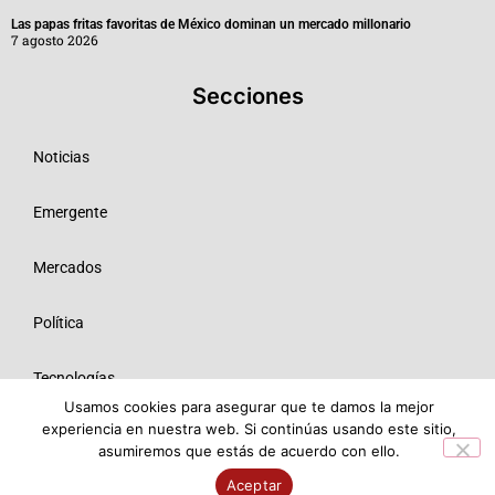
Las papas fritas favoritas de México dominan un mercado millonario
7 agosto 2026
Secciones
Noticias
Emergente
Mercados
Política
Tecnologías
Usamos cookies para asegurar que te damos la mejor
experiencia en nuestra web. Si continúas usando este sitio,
Opinión
asumiremos que estás de acuerdo con ello.
© 2026 Todos los derechos reservados ME SRL.
Aceptar