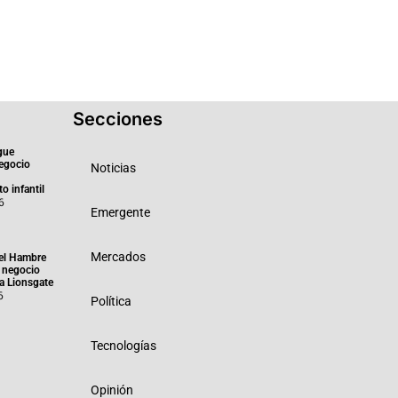
Secciones
gue
negocio
Noticias
o infantil
6
Emergente
Mercados
el Hambre
 negocio
ra Lionsgate
6
Política
Tecnologías
Opinión