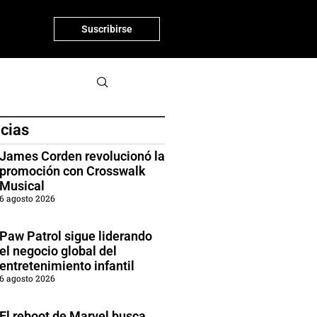
Suscribirse
icias
James Corden revolucionó la
promoción con Crosswalk
Musical
6 agosto 2026
Paw Patrol sigue liderando
el negocio global del
entretenimiento infantil
6 agosto 2026
El reboot de Marvel busca