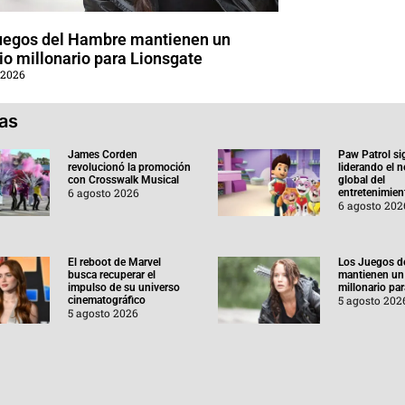
uegos del Hambre mantienen un
o millonario para Lionsgate
 2026
ias
James Corden
Paw Patrol si
revolucionó la promoción
liderando el 
con Crosswalk Musical
global del
6 agosto 2026
entretenimient
6 agosto 202
El reboot de Marvel
Los Juegos d
busca recuperar el
mantienen un
impulso de su universo
millonario pa
5 agosto 202
cinematográfico
5 agosto 2026