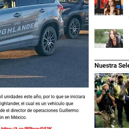
Nuestra Sel
l unidades este año, por lo que se iniciara
ghlander, el cual es un vehículo que
de el director de operaciones Guillermo
ión en México.
0
https://t.co/BRhsw4VI3K