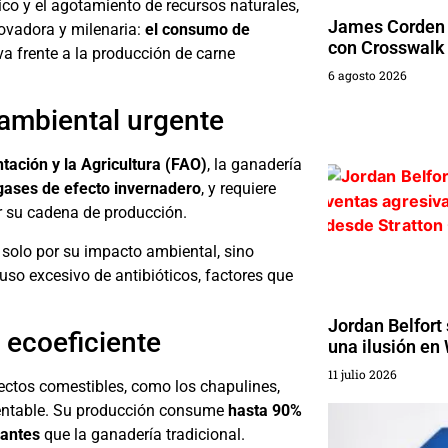
ico y el agotamiento de recursos naturales,
James Corden 
ovadora y milenaria:
el consumo de
con Crosswalk
va frente a la producción de carne
6 agosto 2026
 ambiental urgente
tación y la Agricultura (FAO)
, la ganadería
gases de efecto invernadero
, y requiere
r su cadena de producción.
o solo por su impacto ambiental, sino
 uso excesivo de antibióticos, factores que
Jordan Belfort
y ecoeficiente
una ilusión en 
11 julio 2026
ectos comestibles, como los chapulines,
stentable. Su producción consume
hasta 90%
nantes
que la ganadería tradicional.