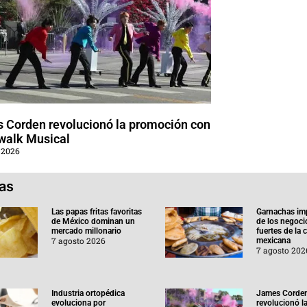
 Corden revolucionó la promoción con
walk Musical
 2026
ias
Las papas fritas favoritas
Garnachas im
de México dominan un
de los negoc
mercado millonario
fuertes de la
7 agosto 2026
mexicana
7 agosto 202
Industria ortopédica
James Corde
evoluciona por
revolucionó l