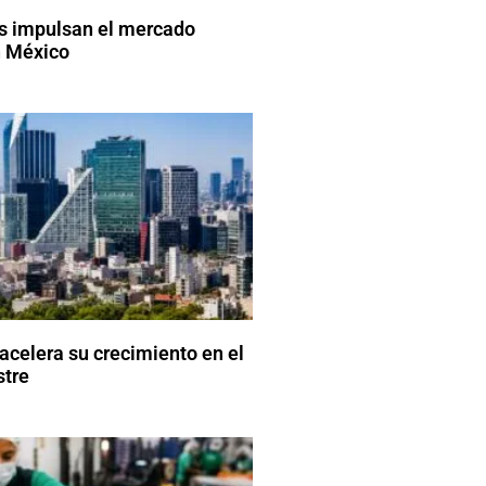
is impulsan el mercado
n México
acelera su crecimiento en el
stre