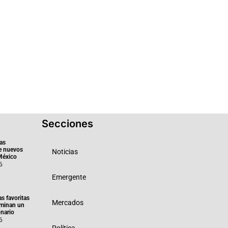
Secciones
as
e nuevos
Noticias
México
6
Emergente
as favoritas
Mercados
minan un
nario
6
Política