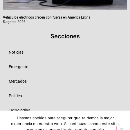
Vehículos eléctricos crecen con fuerza en América Latina
5 agosto 2026
Secciones
Noticias
Emergente
Mercados
Política
Tecnologías
Usamos cookies para asegurar que te damos la mejor
experiencia en nuestra web. Si continúas usando este sitio,
Opinión
asumiremos que estás de acuerdo con ello.