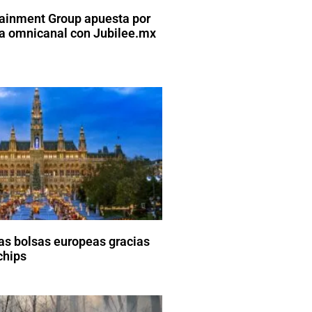
tainment Group apuesta por
ia omnicanal con Jubilee.mx
las bolsas europeas gracias
chips