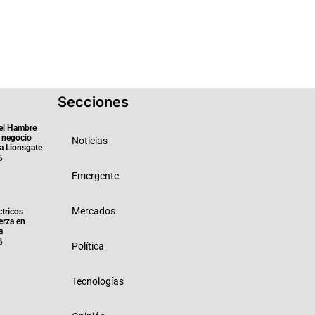
Secciones
el Hambre
 negocio
Noticias
ra Lionsgate
6
Emergente
Mercados
ctricos
erza en
a
6
Política
Tecnologías