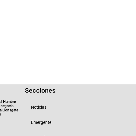
Secciones
el Hambre
 negocio
Noticias
ra Lionsgate
6
Emergente