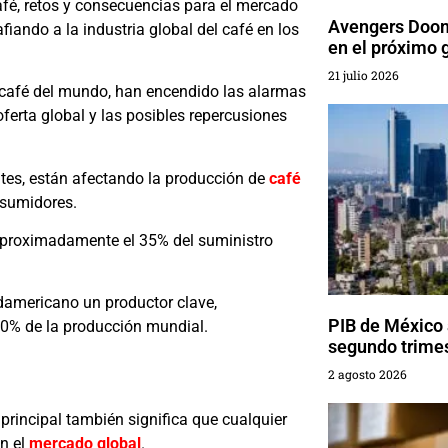
afé, retos y consecuencias para el mercado
Avengers Doom
iando a la industria global del café en los
en el próximo 
21 julio 2026
 café del mundo, han encendido las alarmas
oferta global y las posibles repercusiones
tes, están afectando la producción de
café
nsumidores.
e aproximadamente el 35% del suministro
udamericano un productor clave,
PIB de México 
60% de la producción mundial.
segundo trime
2 agosto 2026
rincipal también significa que cualquier
en el
mercado global
.