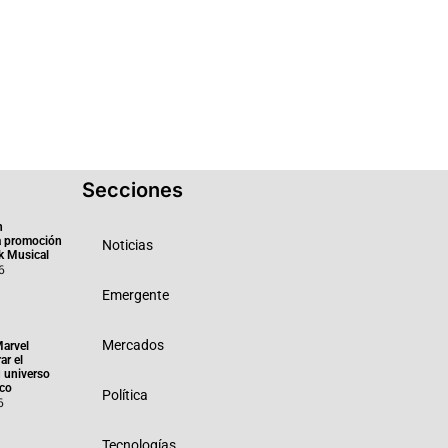
Secciones
n
a promoción
Noticias
k Musical
6
Emergente
Mercados
Marvel
ar el
 universo
ico
Política
6
Tecnologías