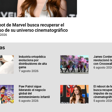
oot de Marvel busca recuperar el
so de su universo cinematográfico
 2026
ias
Industria ortopédica
James Corde
evoluciona por
revolucionó l
distribuidores de alta
con Crosswal
6 agosto 202
gama
7 agosto 2026
Paw Patrol sigue
El reboot de 
liderando el negocio
busca recuper
global del
impulso de su
entretenimiento infantil
cinematográf
6 agosto 2026
5 agosto 202