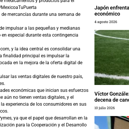
de medicamentos y productos para el
a #MexicoaTuPuerta
Japón enfrenta
económico
ad de mercancías durante una semana de
4 agosto 2026
de impulsar a las pequeñas y medianas
 en especial durante esta contingencia
om, y la idea central es consolidar una
ya finalidad principal es impulsar la
ada en la mejora de la oferta digital de
lsar las ventas digitales de nuestro país,
es.
nidades económicas que inician sus esfuerzos
Víctor Gonzále
 aún no tienen ventas digitales, y el
decena de canc
 la experiencia de los consumidores en sus
10 julio 2026
icos.
Pymes, ya que el papel que desarrollan en la
ación para la Cooperación y el Desarrollo