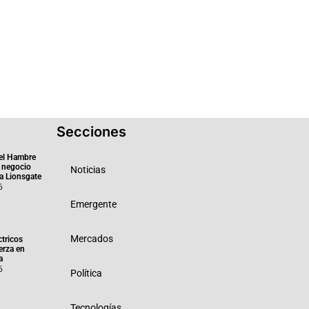
Secciones
el Hambre
 negocio
Noticias
ra Lionsgate
6
Emergente
Mercados
ctricos
erza en
a
6
Política
Tecnologías