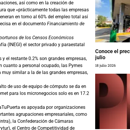
naciones, así como en la creación de
segura que «prácticamente todas las empresas
neran en torno al 60% del empleo total así
precisa en el documento
Financiamiento de
portunos de los Censos Económicos
fía (INEGI) el sector privado y paraestatal
Conoce el preci
julio
 y el restante 0.2% son grandes empresas,
en cuanto a personal ocupado, las Pymes
18 julio 2026
 muy similar a la de las grandes empresas,
alto de uso de equipo de cómputo se da en
rnet para los micronegocios solo es en 17.2
aTuPuerta es apoyada por organizaciones
ortantes agrupaciones empresariales, como
intra), la Confederación de Cámaras
tur), el Centro de Competitividad de