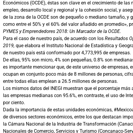
Económicos (OCDE), éstas son clave en el crecimiento de las 
empleo, desarrollo local y regional y la cohesión social, y a
de la zona de la OCDE son de pequeño o mediano tamaño, y ge
como entre el 50% y el 60% del valor añadido en promedio», 
PYMES y Emprendedores 2018: Un Marcador de la OCDE.
Para el caso de nuestro país, de acuerdo con los
Resultados O
2019,
que elabora el Instituto Nacional de Estadística y Geogra
de nuestro país está conformado por 4,773,995 de empresas.
De ellas, 95% son micro, 4% son pequeñas, 0.8% son medianas
es importante mencionar que, de este universo de empresas, 
ocupan en conjunto poco más de 8 millones de personas, cifra
entre todas ellas emplean a 26.5 millones de personas.
Los mismos datos del INEGI muestran que el porcentaje más 
las empresas medianas con 95.6%, en contraste, el uso de Inte
por ciento.
Dada la importancia de estas unidades económicas, #Mexico
de diversos sectores económicos, entre los que destacan imp
la Cámara Nacional de la Industria de Transformación (Canac
Nacionales de Comercio, Servicios y Turismo (Concanaco-Servy