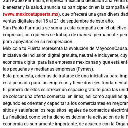
San Pablo Farmacia, empresa mexicana dedicada a la venta 
bienestar y la salud, anuncia su participación en la campañ
(
www.mexicoatupuerta.mx
), que ofrecerá una gran diversid
ventas digitales del 15 al 21 de septiembre de este año.
San Pablo Farmacia se suma a esta campaña con el objetivo 
empresas, con quienes se trabaja de manera permanente, pero
para apoyarlas en su recuperación.
México a tu Puerta representa la evolución de MayoconCausa.c
iniciativa de inclusión digital gratuita, neutral e incluyente, cu
economía digital para las empresas mexicanas y que está enfoc
las pequeñas y medianas empresas (Pymes).
Esta propuesta, además de tratarse de una iniciativa para impu
está pensada para las empresas y tiene dos ejes fundamental
El primero de ellos es ofrecer un espacio gratuito para las u
de colocar una oferta comercial en línea, así como aquellas que
segundo es orientar y capacitar a los comerciantes en mejorar
sitios y satisfacer los requisitos legales de comercios electrón
La finalidad, como se ha dicho es detonar la activación de la 
economía es sumamente importante, de acuerdo con la Organiz