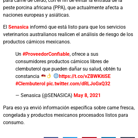
para carne de cerdo, con el fin de evitar la entrada de la
peste porcina africana (PPA), que actualmente afecta a
naciones europeas y asiáticas.
El
Senasica
informó que está listo para que los servicios
veterinarios australianos realicen el análisis de riesgo de los
productos cárnicos mexicanos.
Un
#ProveedorConfiable
, ofrece a sus
consumidores productos cárnicos libres de
clembuterol que pueden dañar su salud, obtén tu
constancia
https://t.co/vZBWKitiSE
#Clembuterol
pic.twitter.com/dRLJoGxQ32
— Senasica (@SENASICA)
May 8, 2021
Para eso ya envió información específica sobre carne fresca,
congelada y productos mexicanos procesados listos para
consumo.