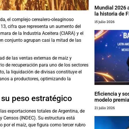
Mundial 2026 
la historia de 
da, el complejo cerealero-oleaginoso
15 julio 2026
113, cifra que representa un aumento del
mara de la Industria Aceitera (CIARA) y el
en conjunto agrupan casi la mitad de las
ad de las ventas externas de maíz y
rio de recuperación para uno de los sectores
o, la liquidación de divisas constituye el
anos a productores, optimizando la
Eficiencia y so
 su peso estratégico
modelo premia
21 julio 2026
las exportaciones totales de Argentina, de
a y Censos (INDEC). Su estructura está
o por el maíz, que figura como tercer rubro