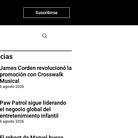
Suscribirse
icias
James Corden revolucionó la
promoción con Crosswalk
Musical
6 agosto 2026
Paw Patrol sigue liderando
el negocio global del
entretenimiento infantil
6 agosto 2026
El reboot de Marvel busca