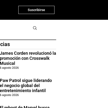
Suscribirse
icias
James Corden revolucionó la
promoción con Crosswalk
Musical
6 agosto 2026
Paw Patrol sigue liderando
el negocio global del
entretenimiento infantil
6 agosto 2026
El reboot de Marvel busca