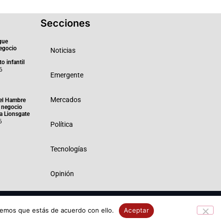
Secciones
gue
negocio
Noticias
o infantil
6
Emergente
Mercados
el Hambre
 negocio
ra Lionsgate
6
Política
Tecnologías
Opinión
 Privacidad
Política de Cookies
remos que estás de acuerdo con ello.
Aceptar