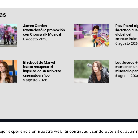
ias
James Corden
Paw Patrol si
revolucionó la promoción
liderando el 
con Crosswalk Musical
global del
6 agosto 2026
entretenimient
6 agosto 202
El reboot de Marvel
Los Juegos d
busca recuperar el
mantienen un
impulso de su universo
millonario pa
5 agosto 202
cinematográfico
5 agosto 2026
Aviso de
jor experiencia en nuestra web. Si continúas usando este sitio, asumi