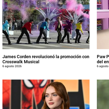
James Corden revolucionó la promoción con
Paw Pa
Crosswalk Musical
del en
6 agosto 2026
6 agosto