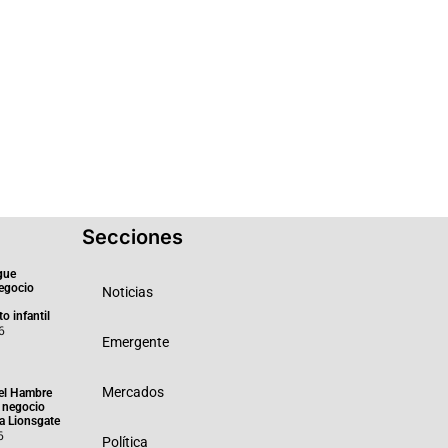
Secciones
gue
negocio
Noticias
o infantil
6
Emergente
Mercados
el Hambre
 negocio
ra Lionsgate
6
Política