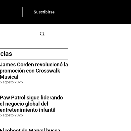
Suscribirse
icias
James Corden revolucionó la
promoción con Crosswalk
Musical
6 agosto 2026
Paw Patrol sigue liderando
el negocio global del
entretenimiento infantil
6 agosto 2026
El reboot de Marvel busca