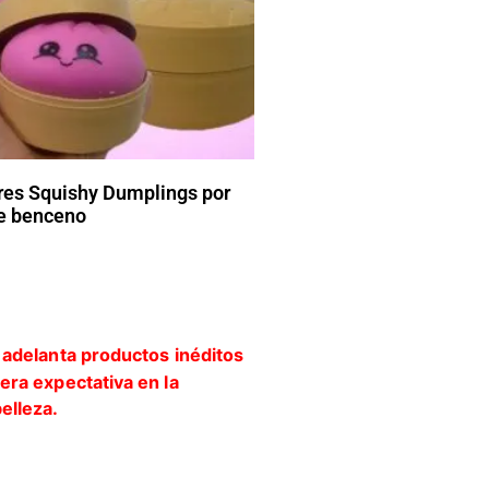
res Squishy Dumplings por
de benceno