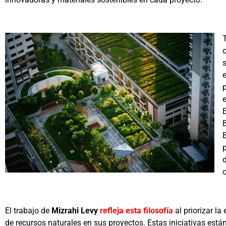
T
e
e
B
El trabajo de
Mizrahi Levy
refleja esta filosofía
al priorizar la
de recursos naturales en sus proyectos. Estas iniciativas está