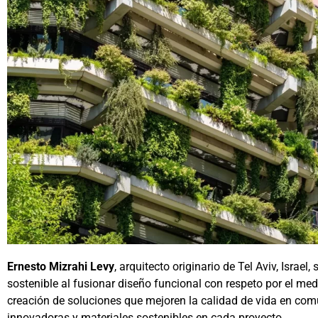
Ernesto Mizrahi Levy
, arquitecto originario de Tel Aviv, Israel
sostenible al fusionar diseño funcional con respeto por el me
creación de soluciones que mejoren la calidad de vida en co
innovadoras y materiales sostenibles en cada proyecto.