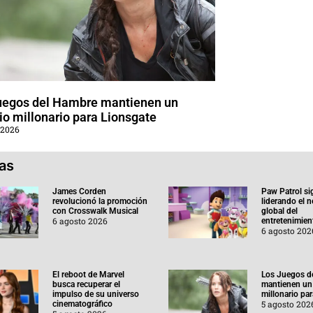
uegos del Hambre mantienen un
o millonario para Lionsgate
 2026
ias
James Corden
Paw Patrol si
revolucionó la promoción
liderando el 
con Crosswalk Musical
global del
6 agosto 2026
entretenimient
6 agosto 202
El reboot de Marvel
Los Juegos d
busca recuperar el
mantienen un
impulso de su universo
millonario pa
5 agosto 202
cinematográfico