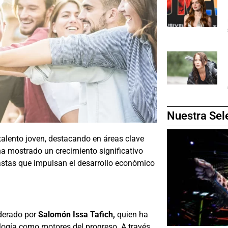
Nuestra Sel
 talento joven, destacando en áreas clave
ha mostrado un crecimiento significativo
astas que impulsan el desarrollo económico
iderado por
Salomón Issa Tafich,
quien ha
ogía como motores del progreso. A través