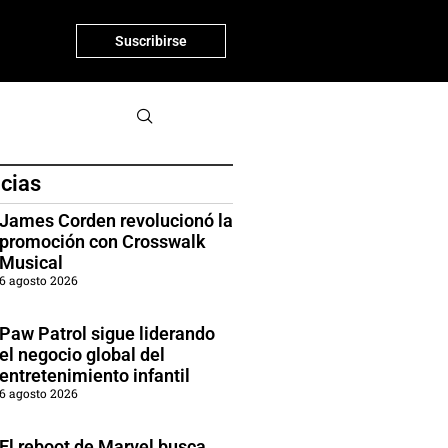
Suscribirse
icias
James Corden revolucionó la
promoción con Crosswalk
Musical
6 agosto 2026
Paw Patrol sigue liderando
el negocio global del
entretenimiento infantil
6 agosto 2026
El reboot de Marvel busca