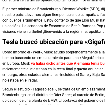
construirá cerca del aeropuerto capitalino BER. Por el moment
El primer ministro de Brandenburgo, Dietmar Woidke (SPD), dij
nuestro país. Llevamos algún tiempo haciendo campaña a fav
con buenos argumentos. Estoy contento de que Elon Musk ha
ubicación». La senadora de Economía de Berlín Ramona Pop (P
visiones vienen a Berlín! ¡Bienvenido a la región metropolitana
Tesla buscó ubicación para «Gigaf
Como informó el «Welt», Musk acudió sorprendentemente a la 
tiempo buscando un emplazamiento para una «Megafábrica» pa
en Europa. Musk
ya había dicho antes que Alemania tenía b
recientemente que estaban en la recta final y quería anunciar l
embargo, otros estados alemanes -incluidos el Sarre y Baja Sa
no estaba en el radar.
Según el estudio «Tagesspiegel», se trata de un emplazamiento
Brandenburgo, en el distrito de Oder-Spree, al sureste de Berlín
ubicación de una planta de BMW. El portavoz del gobierno de 