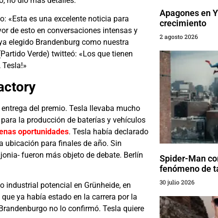
o, no dio más detalles.
Apagones en Yu
o: «Esta es una excelente noticia para
crecimiento
or de esto en conversaciones intensas y
2 agosto 2026
ya elegido Brandenburg como nuestra
artido Verde) twitteó: «Los que tienen
, Tesla!»
actory
entrega del premio. Tesla llevaba mucho
ra la producción de baterías y vehículos
uenas oportunidades
. Tesla había declarado
a ubicación para finales de año. Sin
jonia- fueron más objeto de debate. Berlín
Spider-Man con
fenómeno de t
30 julio 2026
 industrial potencial en Grünheide, en
, que ya había estado en la carrera por la
Brandenburgo no lo confirmó. Tesla quiere