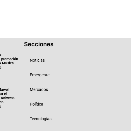
Secciones
n
a promoción
Noticias
k Musical
6
Emergente
Mercados
Marvel
ar el
 universo
ico
Política
6
Tecnologías