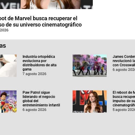
oot de Marvel busca recuperar el
so de su universo cinematográfico
 2026
ias
Industria ortopédica
James Corde
evoluciona por
revolucionó l
distribuidores de alta
con Crosswal
6 agosto 202
gama
7 agosto 2026
Paw Patrol sigue
El reboot de 
liderando el negocio
busca recuper
global del
impulso de su
entretenimiento infantil
cinematográf
6 agosto 2026
5 agosto 202