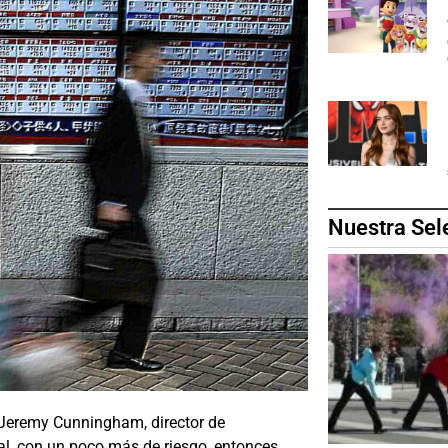
Nuestra Sel
e Jeremy Cunningham, director de
nal, con un poco más de riesgo, entonces