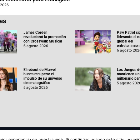
 2026
ias
James Corden
Paw Patrol si
revolucionó la promoción
liderando el 
con Crosswalk Musical
global del
6 agosto 2026
entretenimient
6 agosto 202
El reboot de Marvel
Los Juegos d
busca recuperar el
mantienen un
impulso de su universo
millonario pa
5 agosto 202
cinematográfico
5 agosto 2026
Aviso de
jor experiencia en nuestra web. Si continúas usando este sitio, asumi