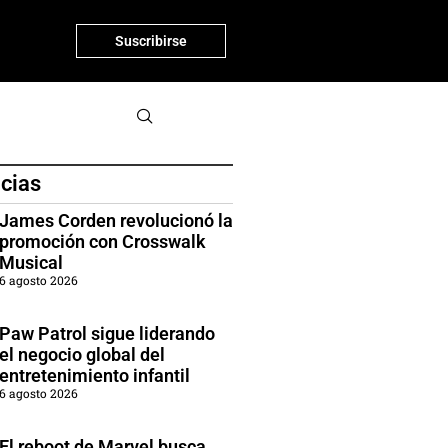
Suscribirse
icias
James Corden revolucionó la
promoción con Crosswalk
Musical
6 agosto 2026
Paw Patrol sigue liderando
el negocio global del
entretenimiento infantil
6 agosto 2026
El reboot de Marvel busca