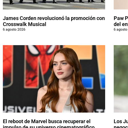
James Corden revolucionó la promoción con
Paw Pa
Crosswalk Musical
del en
6 agosto 2026
6 agosto
El reboot de Marvel busca recuperar el
Los J
impulso de su universo cinematográfico
negoci