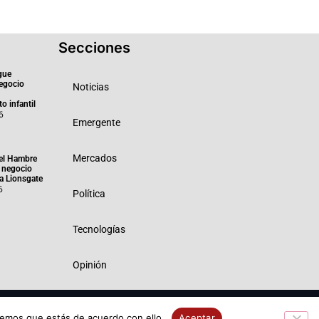
Secciones
gue
negocio
Noticias
o infantil
6
Emergente
Mercados
el Hambre
 negocio
ra Lionsgate
6
Política
Tecnologías
Opinión
 Privacidad
Política de Cookies
remos que estás de acuerdo con ello.
Aceptar