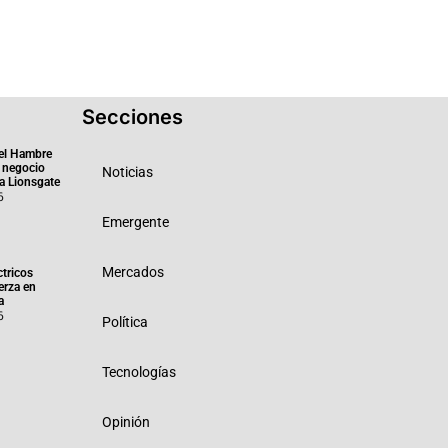
Secciones
el Hambre
 negocio
Noticias
ra Lionsgate
6
Emergente
Mercados
ctricos
erza en
a
6
Política
Tecnologías
Opinión