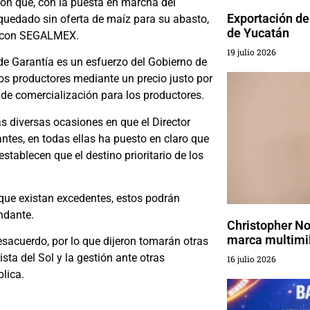
aron que, con la puesta en marcha del
Exportación de
 quedado sin oferta de maíz para su abasto,
de Yucatán
es con SEGALMEX.
19 julio 2026
e Garantía es un esfuerzo del Gobierno de
los productores mediante un precio justo por
s de comercialización para los productores.
as diversas ocasiones en que el Director
tes, en todas ellas ha puesto en claro que
tablecen que el destino prioritario de los
que existan excedentes, estos podrán
andante.
Christopher No
marca multimil
esacuerdo, por lo que dijeron tomarán otras
ta del Sol y la gestión ante otras
16 julio 2026
lica.