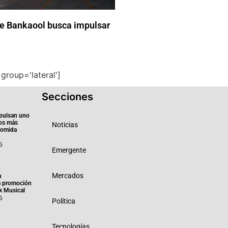
de Bankaool busca impulsar
group='lateral']
Secciones
pulsan uno
ios más
Noticias
 comida
6
Emergente
Mercados
n
a promoción
k Musical
6
Política
Tecnologías