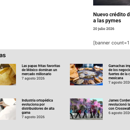
Nuevo crédito 
a las pymes
20 julio 2026
[banner count=1 
ias
Las papas fritas favoritas
Garnachas im
de México dominan un
de los negoc
mercado millonario
fuertes de la
7 agosto 2026
mexicana
7 agosto 202
Industria ortopédica
James Corde
evoluciona por
revolucionó l
distribuidores de alta
con Crosswal
6 agosto 202
gama
7 agosto 2026