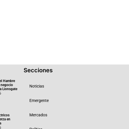
Secciones
el Hambre
 negocio
Noticias
ra Lionsgate
6
Emergente
Mercados
ctricos
erza en
a
6