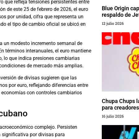
 que refleja tensiones persistentes entre
Blue Origin ca
ón de este 25 de febrero de 2026, el euro
respaldo de Je
sos por unidad, cifra que representa un
12 julio 2026
ndo el tipo de cambio oficial se ubicó en
aca un modesto incremento semanal de
En términos interanuales, el euro mantiene
, lo que indica presiones cambiarias
 condiciones de mercado más amplias.
versión de divisas sugieren que las
os por euro, reflejando diferencias entre
en economías con controles cambiarios
Chupa Chups l
para creadores
 cubano
16 julio 2026
 macroeconómico complejo. Persisten
significativa por divisas para