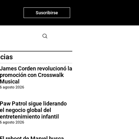
Suscribirse
icias
James Corden revolucionó la
promoción con Crosswalk
Musical
6 agosto 2026
Paw Patrol sigue liderando
el negocio global del
entretenimiento infantil
6 agosto 2026
El reboot de Marvel busca