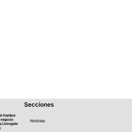
Secciones
el Hambre
 negocio
Noticias
ra Lionsgate
6