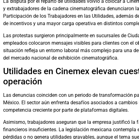
La disputa por el reparto de utilidades volvió a colocar a Cin
y extrabajadores de la cadena cinematográfica denunciaron l
Participación de los Trabajadores en las Utilidades, además de
de incentivos y una mayor carga operativa en distintos comple
Las protestas surgieron principalmente en sucursales de Ciu
empleados colocaron mensajes visibles para clientes con el ob
situación refleja un entorno laboral más complejo para una 
del mercado nacional de exhibición cinematográfica.
Utilidades en Cinemex elevan cues
operación
Las denuncias coinciden con un periodo de transformación par
México. El sector aún enfrenta desafíos asociados a cambios
competencia creciente por parte de plataformas digitales.
Asimismo, trabajadores aseguran que la empresa justificó la 
financieros insuficientes. La legislación mexicana contempl
pérdidas o no genera utilidades gravables, aunque el tema su