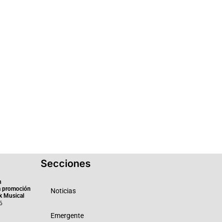
Secciones
n
a promoción
Noticias
k Musical
6
Emergente