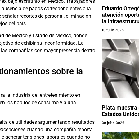
emex bajo escrutinio en México. Trabajadores
Eduardo Ortegó
a ausencia de pagos correspondientes a la
atención oport
 señalar recortes de personal, eliminación
la infraestruct
jos del país.
10 julio 2026
dad de México y Estado de México, donde
jetivo de exhibir su inconformidad. La
de las compañías con mayor presencia dentro
tionamientos sobre la
a la industria del entretenimiento en
 en los hábitos de consumo y a una
Plata muestra 
Estados Unido
falta de utilidades argumentando resultados
20 julio 2026
a excepciones cuando una compañía reporta
ele generar tensiones laborales cuando no