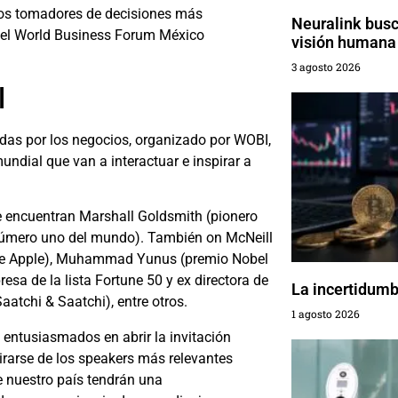
los tomadores de decisiones más
Neuralink busca
n el World Business Forum México
visión humana
3 agosto 2026
l
das por los negocios, organizado por WOBI,
undial que van a interactuar e inspirar a
 se encuentran Marshall Goldsmith (pionero
 número uno del mundo). También on McNeill
 de Apple), Muhammad Yunus (premio Nobel
resa de la lista Fortune 50 y ex directora de
La incertidumbr
atchi & Saatchi), entre otros.
1 agosto 2026
ntusiasmados en abrir la invitación
irarse de los speakers más relevantes
e nuestro país tendrán una