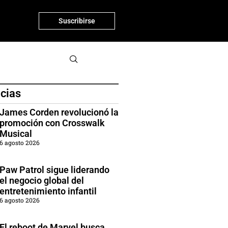
Suscribirse
icias
James Corden revolucionó la
promoción con Crosswalk
Musical
6 agosto 2026
Paw Patrol sigue liderando
el negocio global del
entretenimiento infantil
6 agosto 2026
El reboot de Marvel busca