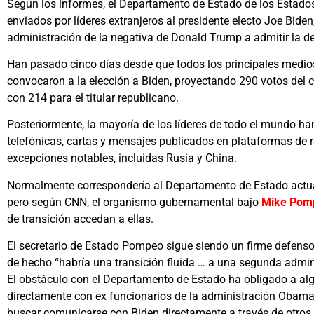
Según los informes, el Departamento de Estado de los Estados
enviados por líderes extranjeros al presidente electo Joe Biden
administración de la negativa de Donald Trump a admitir la de
Han pasado cinco días desde que todos los principales medi
convocaron a la elección a Biden, proyectando 290 votos del c
con 214 para el titular republicano.
Posteriormente, la mayoría de los líderes de todo el mundo ha
telefónicas, cartas y mensajes publicados en plataformas de 
excepciones notables, incluidas Rusia y China.
Normalmente correspondería al Departamento de Estado actuar
pero según CNN, el organismo gubernamental bajo
Mike Pom
de transición accedan a ellas.
El secretario de Estado Pompeo sigue siendo un firme defensor
de hecho “habría una transición fluida … a una segunda admin
El obstáculo con el Departamento de Estado ha obligado a al
directamente con ex funcionarios de la administración Obama 
buscar comunicarse con Biden directamente a través de otros