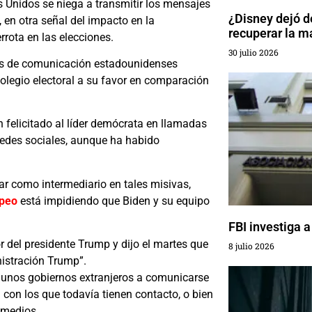
 Unidos se niega a transmitir los mensajes
¿Disney dejó de
, en otra señal del impacto en la
recuperar la m
rrota en las elecciones.
30 julio 2026
os de comunicación estadounidenses
olegio electoral a su favor en comparación
n felicitado al líder demócrata en llamadas
redes sociales, aunque ha habido
 como intermediario en tales misivas,
peo
está impidiendo que Biden y su equipo
FBI investiga a
 del presidente Trump y dijo el martes que
8 julio 2026
istración Trump”.
gunos gobiernos extranjeros a comunicarse
con los que todavía tienen contacto, o bien
 medios.