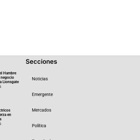
Secciones
el Hambre
 negocio
Noticias
ra Lionsgate
6
Emergente
Mercados
ctricos
erza en
a
6
Política