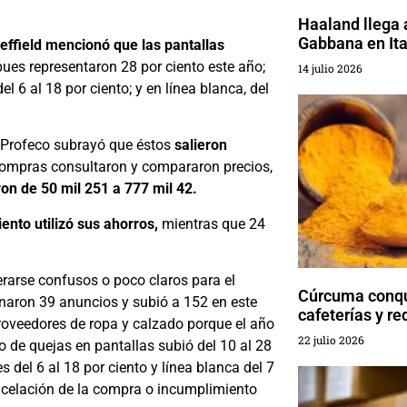
Haaland llega a
Gabbana en Ita
effield mencionó que las pantallas
ues representaron 28 por ciento este año;
14 julio 2026
el 6 al 18 por ciento; y en línea blanca, del
 de Profeco subrayó que éstos
salieron
compras consultaron y compararon precios,
on de 50 mil 251 a 777 mil 42.
iento utilizó sus ahorros,
mientras que 24
erarse confusos o poco claros para el
Cúrcuma conqu
inaron 39 anuncios y subió a 152 en este
cafeterías y re
roveedores de ropa y calzado porque el año
22 julio 2026
 de quejas en pantallas subió del 10 al 28
s del 6 al 18 por ciento y línea blanca del 7
ancelación de la compra o incumplimiento