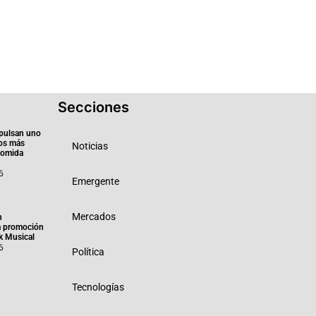
Secciones
pulsan uno
ios más
Noticias
 comida
6
Emergente
Mercados
n
a promoción
k Musical
6
Política
Tecnologías