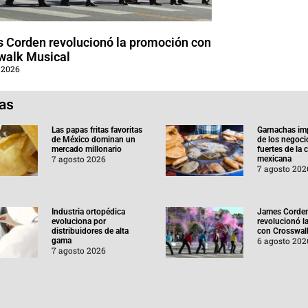
 Corden revolucionó la promoción con
walk Musical
 2026
ias
Las papas fritas favoritas
Garnachas im
de México dominan un
de los negoc
mercado millonario
fuertes de la
7 agosto 2026
mexicana
7 agosto 202
Industria ortopédica
James Corde
evoluciona por
revolucionó l
distribuidores de alta
con Crosswal
6 agosto 202
gama
7 agosto 2026