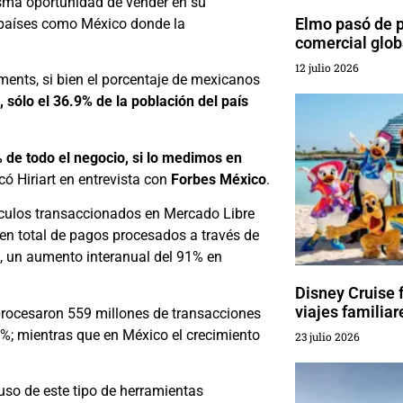
isma oportunidad de vender en su
Elmo pasó de p
n países como México donde la
comercial glob
12 julio 2026
ments, si bien el porcentaje de mexicanos
, sólo el 36.9% de la población del país
e todo el negocio, si lo medimos en
acó Hiriart en entrevista con
Forbes
México
.
artículos transaccionados en Mercado Libre
men total de pagos procesados a través de
d, un aumento interanual del 91% en
Disney Cruise f
viajes familiar
procesaron 559 millones de transacciones
6%; mientras que en México el crecimiento
23 julio 2026
 uso de este tipo de herramientas