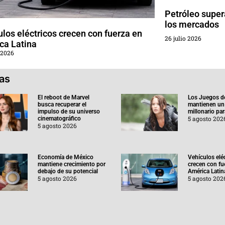
Petróleo super
los mercados
los eléctricos crecen con fuerza en
26 julio 2026
ca Latina
 2026
ias
El reboot de Marvel
Los Juegos d
busca recuperar el
mantienen un
impulso de su universo
millonario pa
5 agosto 202
cinematográfico
5 agosto 2026
Economía de México
Vehículos elé
mantiene crecimiento por
crecen con fu
debajo de su potencial
América Latin
5 agosto 2026
5 agosto 202