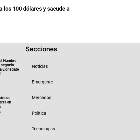
a los 100 dólares y sacude a
Secciones
el Hambre
 negocio
Noticias
ra Lionsgate
6
Emergente
Mercados
ctricos
erza en
a
6
Política
Tecnologías