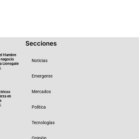
Secciones
el Hambre
 negocio
Noticias
ra Lionsgate
6
Emergente
Mercados
ctricos
erza en
a
6
Política
Tecnologías
Opinión