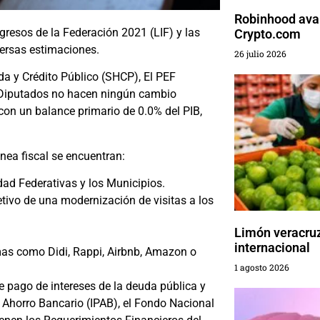
Robinhood ava
gresos de la Federación 2021 (LIF) y las
Crypto.com
versas estimaciones.
26 julio 2026
da y Crédito Público (SHCP), El PEF
s Diputados no hacen ningún cambio
 con un balance primario de 0.0% del PIB,
nea fiscal se encuentran:
dad Federativas y los Municipios.
etivo de una modernización de visitas a los
Limón veracru
internacional
mas como Didi,
Rappi, Airbnb, Amazon o
1 agosto 2026
e pago de intereses de la deuda pública y
l Ahorro Bancario (IPAB), el Fondo Nacional