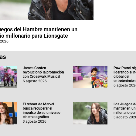
uegos del Hambre mantienen un
o millonario para Lionsgate
 2026
ias
James Corden
Paw Patrol si
revolucionó la promoción
liderando el 
con Crosswalk Musical
global del
6 agosto 2026
entretenimient
6 agosto 202
El reboot de Marvel
Los Juegos d
busca recuperar el
mantienen un
impulso de su universo
millonario pa
5 agosto 202
cinematográfico
5 agosto 2026