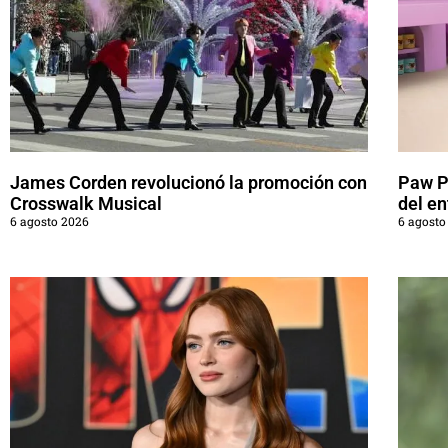
James Corden revolucionó la promoción con
Paw Pa
Crosswalk Musical
del en
6 agosto 2026
6 agosto