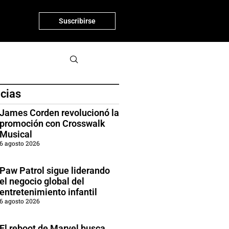
Suscribirse
icias
James Corden revolucionó la
promoción con Crosswalk
Musical
6 agosto 2026
Paw Patrol sigue liderando
el negocio global del
entretenimiento infantil
6 agosto 2026
El reboot de Marvel busca